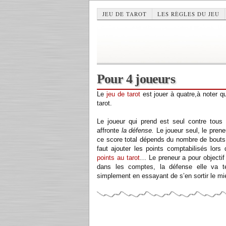
JEU DE TAROT
LES RÈGLES DU JEU
Pour 4 joueurs
Le
jeu de tarot
est jouer à quatre,à noter qu
tarot.
Le joueur qui prend est seul contre tous 
affronte
la défense.
Le joueur seul, le prene
ce score total dépends du nombre de bouts 
faut ajouter les points comptabilisés lors 
points au tarot
… Le preneur a pour objectif
dans les comptes, la défense elle va te
simplement en essayant de s’en sortir le mie