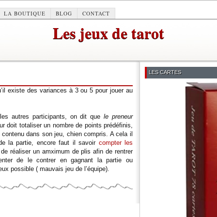
LA BOUTIQUE
BLOG
CONTACT
Les jeux de tarot
LES CARTES
’il existe des variances à 3 ou 5 pour jouer au
les autres participants, on dit que
le preneur
ur doit totaliser un nombre de points prédéfinis,
contenu dans son jeu, chien compris. A cela il
de la partie, encore faut il savoir
compter les
 de réaliser un amximum de plis afin de rentrer
nter de le contrer en gagnant la partie ou
ux possible ( mauvais jeu de l’équipe).